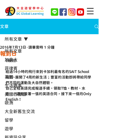
文章
所有文章
2016年7月13日
讀畢需時 1 分鐘
所有文章
報到日
加拿大
《報到》
菲律賓
經過14小時的飛行來到卡加利最有名的SAIT School 
英國
報到~展開了4周的新生活；豐富的活動即將帶給同學
們不同的運動及大自然體驗。
生活趣事
自己全程英語完成報道手續，領取T恤，教材、水
壺⋯⋯還有簽署一張的英語合同，接下來一個月Only 
美國西雅圖
English！
歐洲
大全新舊生交流
留學
遊學
新資訊分享