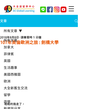
文章
所有文章
2018年8月8日
讀畢需時 1 分鐘
所有文章
107年英倫歐洲之旅 : 劍橋大學
加拿大
菲律賓
英國
生活趣事
美國西雅圖
歐洲
大全新舊生交流
留學
遊學
輕輕的我走了， 
新資訊分享