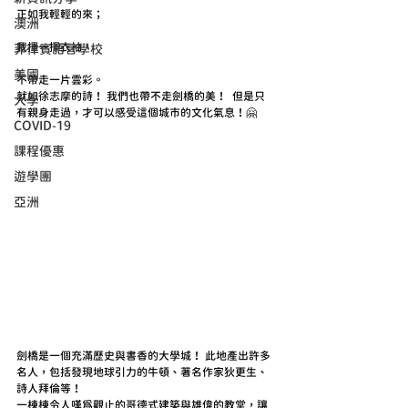
正如我輕輕的來； 
澳洲
我揮一揮衣袖， 
菲律賓語言學校
美國
不帶走一片雲彩。
就如徐志摩的詩！ 我們也帶不走劍橋的美！  但是只
大學
有親身走過，才可以感受這個城市的文化氣息！🤗
COVID-19
課程優惠
遊學團
亞洲
劍橋是一個充滿歷史與書香的大學城！ 此地產出許多
名人，包括發現地球引力的牛頓、著名作家狄更生、
詩人拜倫等！ 
一棟棟令人嘆為觀止的哥德式建築與雄偉的教堂，讓