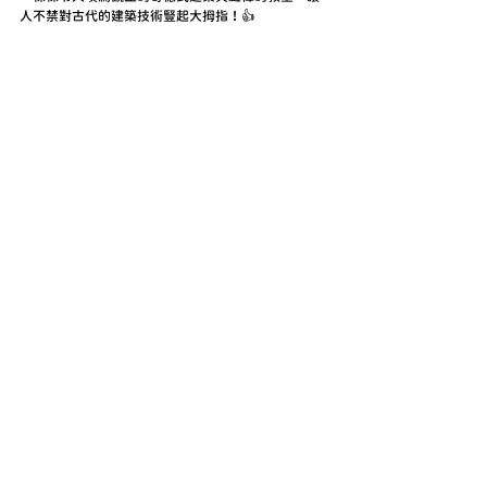
人不禁對古代的建築技術豎起大拇指！👍