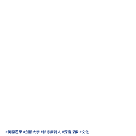
#英國遊學
#劍橋大學
#徐志摩詩人
#深度探索
#文化