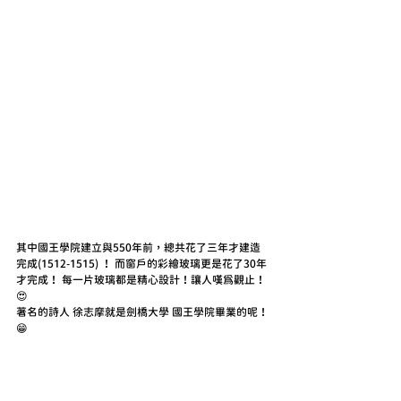
其中國王學院建立與550年前，總共花了三年才建造
完成(1512-1515) ！ 而窗戶的彩繪玻璃更是花了30年
才完成！ 每一片玻璃都是精心設計！讓人嘆為觀止！
😍
著名的詩人 徐志摩就是劍橋大學 國王學院畢業的呢！
😁