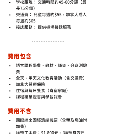
學校距離： 交通時間約45-60分鐘（最
長75分鐘）
交通費： 兒童每週約$55，加拿大成人
每週約$65
接送服務： 提供機場接送服務
費用包含
語言課程學費、教材、師資、分班測驗
費
全天、半天文化教育活動（含交通費）
加拿大醫療保險
住宿與每日餐食（寄宿家庭）
課程結業證書與學習報告
費用不含
國際線來回經濟艙機票（含稅及燃油附
加費）
護照工本費：$1,800元。(護照有效日