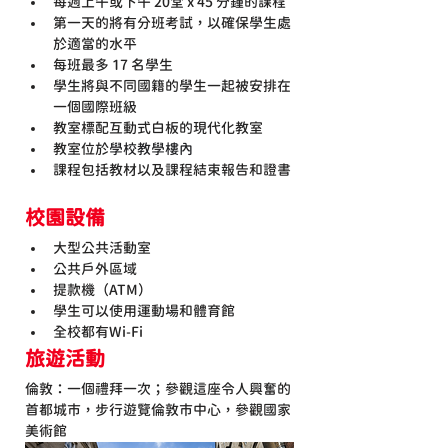
每週上午或下午 20堂 x 45 分鐘的課程
第一天的將有分班考試，以確保學生處
於適當的水平
每班最多 17 名學生
學生將與不同國籍的學生一起被安排在
一個國際班級
教室標配互動式白板的現代化教室
教室位於
學校教學樓內
課程包括教材以及課程結束報告和證書
校園設備
大型公共活動室
公共戶外區域
提款機（ATM）
學生可以使用運動場和體育館
全校都有Wi-Fi
旅遊活動
倫敦：一個禮拜一次；參觀這座令人興奮的
首都城市，步行遊覽倫敦市中心，參觀國家
美術館