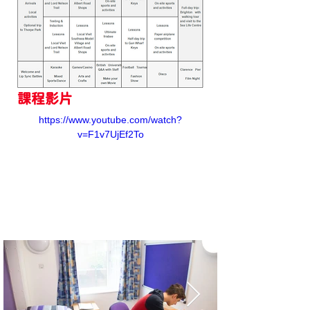
課程影片
https://www.youtube.com/watch?
v=F1v7UjEf2To