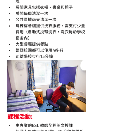
理
房間家具包括衣櫃、書桌和椅子
房間每周清潔一次
公共區域兩天清潔一次
每棟宿舍樓提供洗衣服務，需支付少量
費用（自助式投幣洗衣，洗衣房於學校
宿舍內）
大型餐廳提供餐點
整個校園都可以使用 Wi-Fi
距離學校步行15分鐘
課程活動:
由專業的ESL 教師全程英文授課