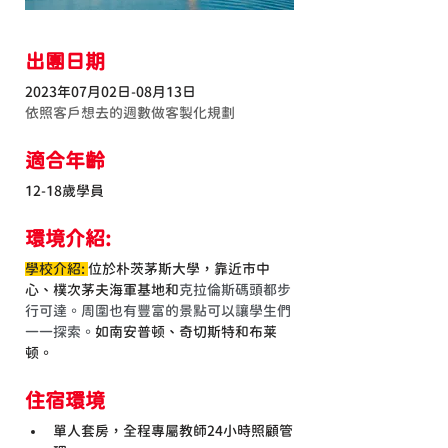
出團日期
2023年07月02日-08月13日
依照客戶想去的週數做客製化規劃
適合年齡
12-18歲學員
環境介紹:
學校介紹: 
位於朴茨茅斯大學，靠近市中
心、樸次茅夫海軍基地和
克拉倫斯碼頭都步
行可達。周圍也有豐富的景點可以讓學生們
一一探索。
如南安普顿、奇切斯特和布莱
顿。
住宿環境
單人套房，全程專屬教師24小時照顧管