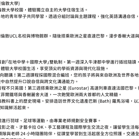
 (東倫敦大學)
倫敦大學校園，體驗獨立自主的大學住宿生活。
界各地的青年學子共同學習，透過分組討論與主題課程，強化英語溝通自信
倫敦UCL名校與博物館群。隨後搭乘歐洲之星直達巴黎，漫步香榭大道
首創「在地中學＋國際大學」雙軌制。第一週深入牛津郡中學進行插班隨讀
，體驗大學校園生活，享受頂尖的學術資源與現代化設施。
單向聽講！第二週課程採國際混合編班，您的孩子將與來自歐洲及世界各
境中自然提升口說自信與跨文化溝通能力。
不只英國！第三週搭乘歐洲之星 (Eurostar) 高速列車直達法國巴黎
艾菲爾鐵塔與香榭麗舍大道，一次飽覽歐洲兩大首都的人文精髓。
教科書上的歷史現場。安排造訪世界文化遺產巴斯 (Bath) 羅馬浴場，
地理知識鮮活起來。
館進行羽球、足球等運動，由專業老師規劃安全賽事。
電影之夜、才藝卡拉 OK、手工藝課程及國際學生交流之夜，讓留學生活
業領隊與老師 24 小時隨團陪伴，從課堂學習到生活起居全方位照護。交