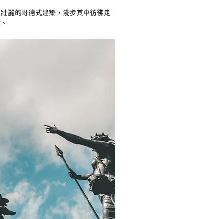
與壯麗的哥德式建築，漫步其中彷彿走
點。