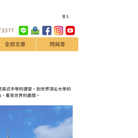
登入
73377
全部文章
問與答
統英式中學的課堂，到世界頂尖大學的
內，看見世界的廣闊。