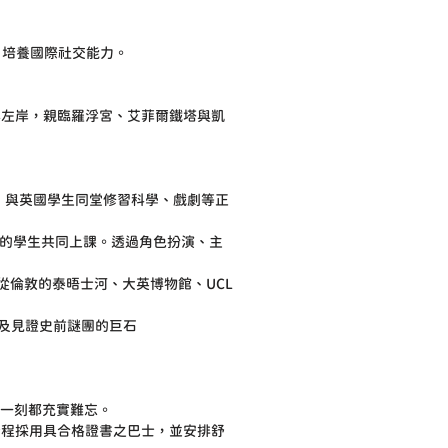
，培養國際社交能力。
與左岸，親臨羅浮宮、艾菲爾鐵塔與凱
，與英國學生同堂修習科學、戲劇等正
地的學生共同上課。透過角色扮演、主
。從倫敦的泰晤士河、大英博物館、UCL 
以及見證史前謎團的巨石
每一刻都充實難忘。
通全程採用具合格證書之巴士，並安排舒