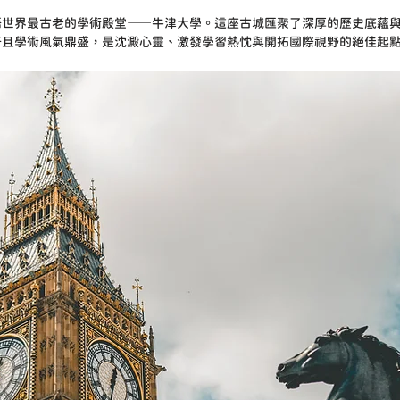
語世界最古老的學術殿堂——牛津大學。這座古城匯聚了深厚的歷史底蘊
好且學術風氣鼎盛，是沈澱心靈、激發學習熱忱與開拓國際視野的絕佳起