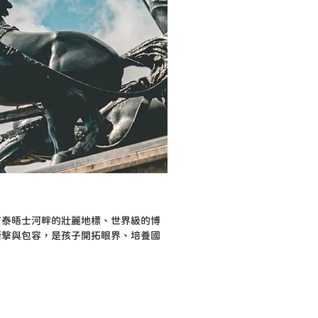
有泰晤士河畔的壯麗地標、世界級的博
衝擊與包容，是孩子開拓眼界、培養國