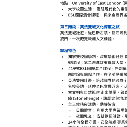
地點：University of East London
大學校園生活： 進駐現代化的東
ESL國際混合課程： 與來自世
第三階段：英法雙城文化深度之旅
英法雙城壯遊，從巴斯古蹟、巨石陣到
旋門，一次飽覽歐洲人文精髓。
課程特色
獨
家雙校園學制．深度學術體驗 
規課程；第二週進駐東倫敦大學
沉浸式ESL國際混合課程，告別
題討論與團隊合作，在全英語環
英法雙國壯遊．跨越國界的視野 行程
名校參訪，延伸至巴黎羅浮宮、
古文明與自然巡禮 走出課堂，親臨
陣 (Stonehenge)，讓歷史與
全天候精彩活動．動靜皆宜
日間體育： 利用大學專業場
夜間社交： 安排歡迎派對、
24小時全程守護．安全無虞 專