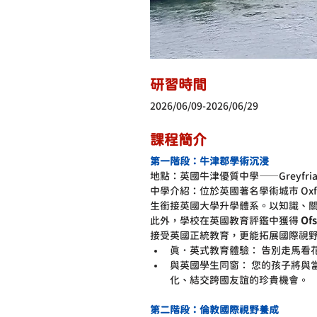
研習時間
2026/06/09-2026/06/29
課程簡介
第一階段：牛津郡學術沉浸
地點：英國牛津優質中學——Greyfriars C
中學介紹：位於英國著名學術城市 Oxford 的
生銜接英國大學升學體系。以知識、關
此外，學校在英國教育評鑑中獲得 
Of
接受英國正統教育，更能拓展國際視
真．英式教育體驗： 告別走馬看
與英國學生同窗： 您的孩子將與
化、結交跨國友誼的珍貴機會。
第二階段：倫敦國際視野養成