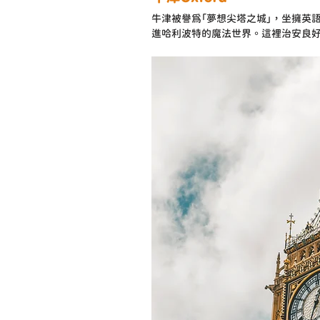
牛津被譽為「夢想尖塔之城」，坐擁英
進哈利波特的魔法世界。這裡治安良