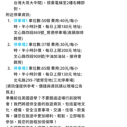
台灣大哥大中間)，搭乘電梯至2樓右轉即
到。
附近停車資訊: 
停車場1
 車位數:50個 費用:40元/每小
時，半小時計價，每日上限180元 地址:
文心路四段869號_育德停車場(真鍋珈琲
館旁) 
停車場2
 車位數:37個 費用:30元/每小
時，半小時計價，每日上限200元 地址:
文心路四段908號(中油加油站、接待會
館旁) 
停車場3
 車位數:65個 費用:20元/每小
時，半小時計價，每日上限130元 地址:
北屯路299-7號旁空地(三光停車場) 
(資訊僅提供參考，價錢與資訊請以現場公告
為主)
準備前往英國遊學？不要錯過這場行前說明
會！我們將提供全面的旅遊資訊，包括當地文
化、禮儀、安全注意事項、交通、住宿、飲食
等，讓您在旅途中更加順利、輕鬆。立即報名
參加，為您的旅程加倍保障！