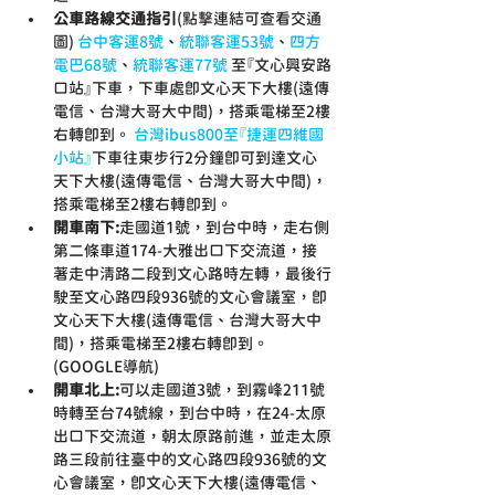
公車路線交通指引
(點擊連結可查看交通
圖) 
台中客運8號
、
統聯客運53號
、
四方
電巴68號
、
統聯客運77號
 至『文心興安路
口站』下車，下車處即文心天下大樓(遠傳
電信、台灣大哥大中間)，搭乘電梯至2樓
右轉即到。 
台灣ibus800至『捷運四維國
小站』
下車往東步行2分鐘即可到達文心
天下大樓(遠傳電信、台灣大哥大中間)，
搭乘電梯至2樓右轉即到。
開車南下:
走國道1號，到台中時，走右側
第二條車道174-大雅出口下交流道，接
著走中清路二段到文心路時左轉，最後行
駛至文心路四段936號的文心會議室，即
文心天下大樓(遠傳電信、台灣大哥大中
間)，搭乘電梯至2樓右轉即到。
(GOOGLE導航)
開車北上:
可以走國道3號，到霧峰211號
時轉至台74號線，到台中時，在24-太原
出口下交流道，朝太原路前進，並走太原
路三段前往臺中的文心路四段936號的文
心會議室，即文心天下大樓(遠傳電信、