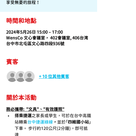
享受無憂的旅程！
時間和地點
2024年5月26日 15:00 – 17:00
WensCo 文心會議室， 402會議室, 406台湾
台中市北屯區文心路四段936號
賓客
+ 10 位其他賓客
關於本活動
務必攜帶:  "文具"、"有效護照"
搭乘捷運
之家長或學生，可於在台中高鐵
站轉乘
台中捷運綠線
，
並於「
四維國小站
」
下車。 步行約120公尺(2分鐘)，即可抵
達