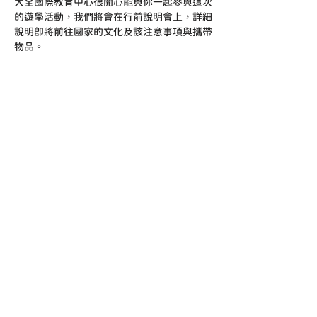
大全國際教育中心很開心能與你一起參與這次
的遊學活動，我們將會在行前說明會上，詳細
說明即將前往國家的文化及該注意事項與攜帶
物品。
當天也會介紹同體參加的學員互相認識、一起
拓展國際視野成為好夥伴。
最後讓我們期待出發日的到來，讓孩子們展翅
高飛，訓練獨當一面勇於負責的態度，成為你
的驕傲。
地址：臺中市北屯區敦富十二街111號
No. 111, Dunfu 12th St., Beitun Dist., Taichung City
406014, Taiwan (R.O.C.)
電話：04-24373377
E-mail: info@dc-global.com.tw
| 關於我們
| 自主遊留學諮詢