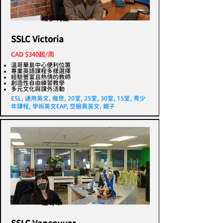
維多利亞
SSLC Victoria
CAD $340起/周
溫哥華島中心便利位置
專業英語課程多樣選擇
經驗豐富且熱情的教師
創造性自由練習教學
多元文化與課外活動
ESL, 通用英文, 雅思, 20堂, 25堂, 30堂, 15堂, 青少
年課程, 學術英文EAP, 空服員英文, 親子
溫哥華