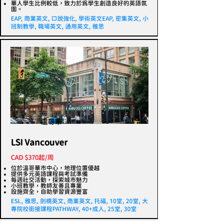
華人學生比例較低，致力於為學生創造良好的英語氛
圍。
EAP, 商業英文, 口說強化, 學術英文EAP, 密集英文, 小
班制教學, 職場英文, 通用英文, 雅思
溫哥華
LSI Vancouver
CAD $370起/周
位於溫哥華市中心，地理位置優越
提供多元英語課程與考試準備
每週社交活動，探索城市魅力
小班教學，教師友善且專業
設施齊全，自助學習資源豐富
ESL, 雅思, 劍橋英文, 商業英文, 托福, 10堂, 20堂, 大
專院校銜接課程PATHWAY, 40+成人, 25堂, 30堂