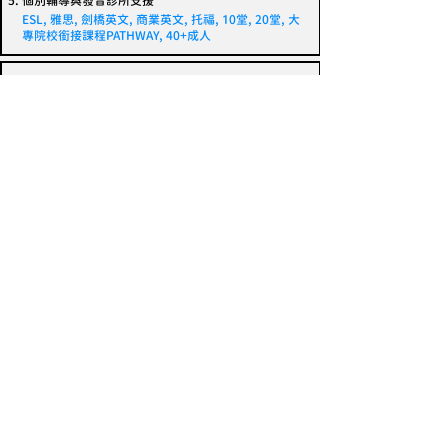
個別輔導與發音診所支援
ESL, 雅思, 劍橋英文, 商業英文, 托福, 10堂, 20堂, 大
專院校銜接課程PATHWAY, 40+成人
溫哥華
ILAC VANCOUVER
CAD $345起/周
加拿大最大私立語言學校，多元文化學生組成
提供完整課程選擇，含一般英語、商業英語及考試準
備
現代化設施完善，兩大校區位於多倫多與溫哥華
彈性分班制度，根據學生需求精準安排課程
設寄宿家庭及學生宿舍，多樣化住宿選擇
ESL, 雅思, 劍橋英文, 商業英文, 30堂, 38堂, 通用英
文, 大專院校銜接課程PATHWAY, 夜間課程, 青少年課
程