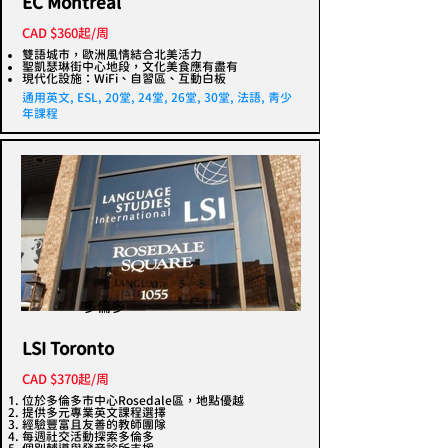
EC Montreal
CAD $360起/周
雙語城市，歐洲風情結合北美活力
聖凱瑟琳街中心地段，文化美食應有盡有
現代化設施：WiFi、自習區、互動白板
通用英文, ESL, 20堂, 24堂, 26堂, 30堂, 法語, 青少
年課程
多倫多
LSI Toronto
CAD $370起/周
位於多倫多市中心Rosedale區，地點優越
提供多元專業英文課程選擇
經驗豐富且友善的教師團隊
每週社交活動探索多倫多