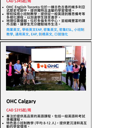
CAD $345起/周
OHC English Toronto 位於一棟古色古香的維多利亞
式歷史宅邸中，提供獨特且溫馨的學習環境。
學校採用小班制教學，提供從一般英語到雅思備考等
多樣化課程，以加速學生語言進步。
地理位置優越，位於多倫多市中心，並組織豐富的課
外活動，讓學生充分體驗城市生活。
商業英文, 學術英文EAP, 密集英文, 密集ESL, 小班制
教學, 通用英文, EAP, 劍橋英文, 口說強化
卡加利
OHC Calgary
CAD $315起/周
專注於提供高品質的英語課程，包括一般英語和考試
準備課程。
特色是小班制教學 (平均 8-12 人)，提供更沉浸和高互
動的學習環境。