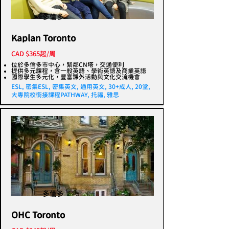
多倫多
Kaplan Toronto
CAD $365起/周
位於多倫多市中心，緊鄰CN塔，交通便利
提供多元課程，含一般英語、學術英語及商業英語
國際學生多元化，豐富課外活動與文化交流機會
ESL, 密集ESL, 密集英文, 通用英文, 30+成人, 20堂,
大專院校銜接課程PATHWAY, 托福, 雅思
多倫多
OHC Toronto