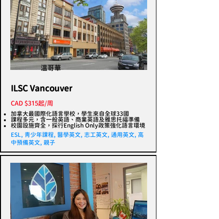
溫哥華
ILSC Vancouver
CAD $315起/周
加拿大最國際化語言學校，學生來自全球33國
課程多元，含一般英語、商業英語及雅思托福準備
校園設施齊全，採行English Only政策強化語言環境
ESL, 青少年課程, 醫學英文, 志工英文, 通用英文, 高
中預備英文, 親子