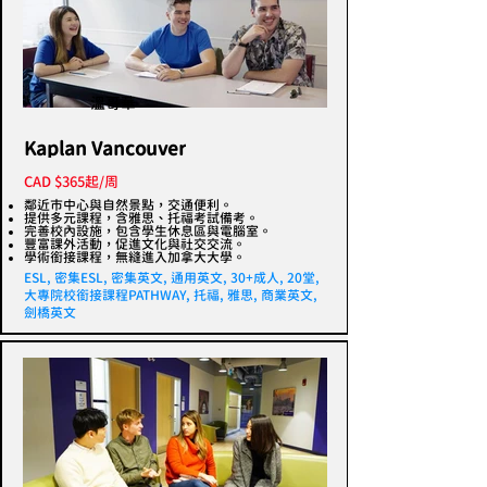
溫哥華
Kaplan Vancouver
CAD $365起/周
鄰近市中心與自然景點，交通便利。
提供多元課程，含雅思、托福考試備考。
完善校內設施，包含學生休息區與電腦室。
豐富課外活動，促進文化與社交交流。
學術銜接課程，無縫進入加拿大大學。
ESL, 密集ESL, 密集英文, 通用英文, 30+成人, 20堂,
大專院校銜接課程PATHWAY, 托福, 雅思, 商業英文,
劍橋英文