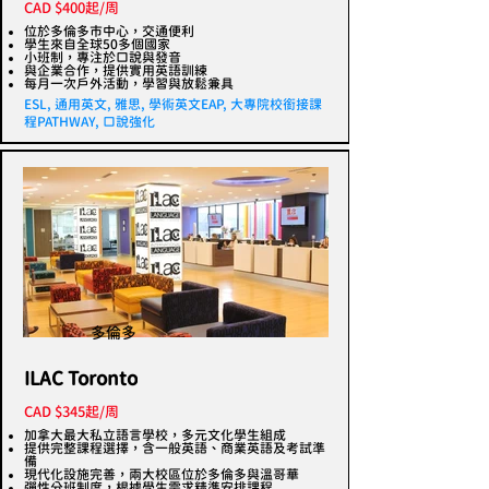
CAD $400起/周
位於多倫多市中心，交通便利
學生來自全球50多個國家
小班制，專注於口說與發音
與企業合作，提供實用英語訓練
每月一次戶外活動，學習與放鬆兼具
ESL, 通用英文, 雅思, 學術英文EAP, 大專院校銜接課
程PATHWAY, 口說強化
多倫多
ILAC Toronto
CAD $345起/周
加拿大最大私立語言學校，多元文化學生組成
提供完整課程選擇，含一般英語、商業英語及考試準
備
現代化設施完善，兩大校區位於多倫多與溫哥華
彈性分班制度，根據學生需求精準安排課程