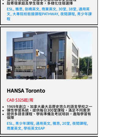
設寄宿家庭及學生宿舍，多樣化住宿選擇
ESL, 雅思, 劍橋英文, 商業英文, 30堂, 38堂, 通用英
文, 大專院校銜接課程PATHWAY, 夜間課程, 青少年課
程
多倫多
HANSA Toronto
CAD $325起/周
1969年創立，加拿大最大且歷史悠久的語言學校之一
彈性學習系統，提供每日300堂課程，滿足不同需求
提供多語言課程、學術準備及考試培訓，進階學習有
保障
ESL, 青少年課程, 通用英文, 雅思, 20堂, 夜間課程,
商業英文, 學術英文EAP