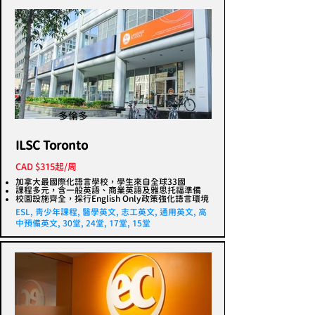
多倫多
ILSC Toronto
CAD $315起/周
加拿大最國際化語言學校，學生來自全球33國
課程多元，含一般英語、商業英語及雅思托福準備
校園設施齊全，採行English Only政策強化語言環境
ESL, 青少年課程, 醫學英文, 志工英文, 通用英文, 高
中預備英文, 30堂, 24堂, 17堂, 15堂