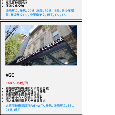
高品質校園設施
促進文化交流
通用英文, 雅思, 20堂, 25堂, 30堂, 15堂, 青少年課
程, 學術英文EAP, 空服員英文, 親子, EAP, ESL
溫哥華
VGC
CAD $375起/周
經驗豐富教職員助力學業與目標
多元活動豐富學習與生活體驗
創新課程全面提升英語能力
鄰近市中心，交通生活便利
個人化課程滿足多元學習需求
大專院校銜接課程PATHWAY, 雅思, 通用英文, ESL,
21堂, 親子