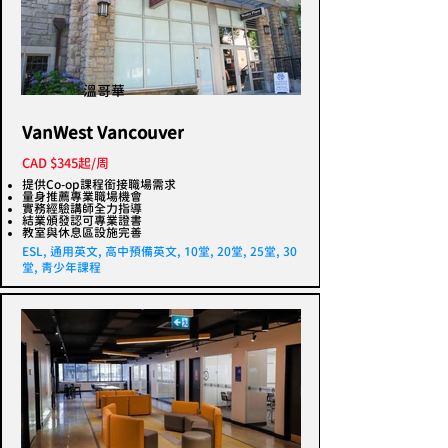
溫哥華
VanWest Vancouver
CAD $345起/周
提供Co-op課程銜接職場需求
量身推薦專業職場機會
實務經驗講師全力指導
結業頒發認可專業證書
教室與休息區設施完善
ESL, 通用英文, 高中預備英文, 10堂, 20堂, 25堂, 30
堂, 青少年課程