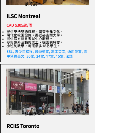
蒙特婁
ILSC Montreal
CAD $305起/周
提供英法雙語課程，學習多元文化。
現代化校園設施，鄰近麥吉爾大學。
提供官方語言考試中心服務。
參與課外活動與志工，探索蒙特婁。
小班制教學，每班最多18名學生。
ESL, 青少年課程, 醫學英文, 志工英文, 通用英文, 高
中預備英文, 30堂, 24堂, 17堂, 15堂, 法語
多倫多
RCIIS Toronto