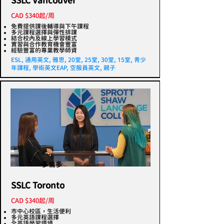
SSLC Vancouver
CAD $340起/周
免費提供課後輔導與下午課程
多元課程選擇與彈性排課
結合校內及線上學習模式
實習與合作教育機會豐富
經驗豐富的專業教學師資
ESL, 通用英文, 雅思, 20堂, 25堂, 30堂, 15堂, 青少
年課程, 學術英文EAP, 空服員英文, 親子
多倫多
SSLC Toronto
CAD $340起/周
市中心校區，生活便利
多元英語課程選擇
全英語學習環境