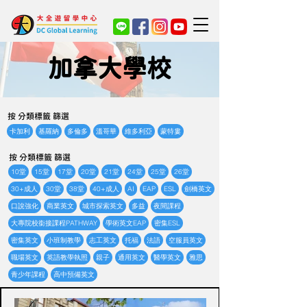
加拿大學校
按 分類標籤 篩選
卡加利
基羅納
多倫多
溫哥華
維多利亞
蒙特婁
按 分類標籤 篩選
10堂
15堂
17堂
20堂
21堂
24堂
25堂
26堂
30+成人
30堂
38堂
40+成人
AI
EAP
ESL
劍橋英文
口說強化
商業英文
城市探索英文
多益
夜間課程
大專院校銜接課程PATHWAY
學術英文EAP
密集ESL
密集英文
小班制教學
志工英文
托福
法語
空服員英文
職場英文
英語教學執照
親子
通用英文
醫學英文
雅思
青少年課程
高中預備英文