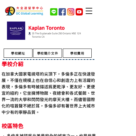
Kaplan Toronto
35 The Esplanade Suite 250 Ontario M5E 1Z4
Toronto CA
學校網址
學校簡介文件
學校費用
學校介紹
在加拿大國家電視塔的尖頂下，多倫多正在快速發
展，不僅在規模上也在自信心和創造力上有活躍的
表現，多倫多有時被描述為更乾淨、更友好、更便
宜的紐約，它坐擁博物館、夜總會和各式餐館、世
界一流的大學和閃閃發光的摩天大樓。而儘管國際
化的喧囂聲不絕於耳，多倫多卻有著世界上大城市
中少有的寧靜品質。
校區特色