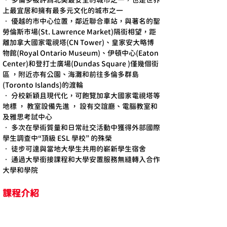
• 多倫多被評為北美最安全的城市之一，也是世界
上最宜居和擁有最多元文化的城市之一
• 優越的市中心位置，鄰近聯合車站，與著名的聖
勞倫斯市場(St. Lawrence Market)隔街相望，距
離加拿大國家電視塔(CN Tower)、皇家安大略博
物館(Royal Ontario Museum)、伊頓中心(Eaton 
Center)和登打士廣場(Dundas Square )僅幾個街
區 ，附近亦有公園、海灘和前往多倫多群島
(Toronto Islands)的渡輪
• 分校新穎且現代化，可飽覽加拿大國家電視塔等
地標 ， 教室設備先進 ， 設有交誼廳、電腦教室和
及雅思考試中心
• 多次在學術質量和日常社交活動中獲得外部國際
學生調查中“頂級 ESL 學校” 的殊榮
• 徒步可達與當地大學生共用的嶄新學生宿舍
• 通過大學銜接課程和大學安置服務無縫轉入合作
大學和學院
課程介紹