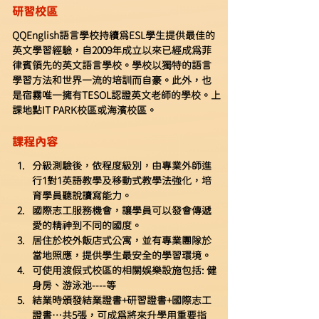
研習校區
QQEnglish語言學校持續為ESL學生提供最佳的
英文學習經驗，自2009年成立以來已經成為菲
律賓領先的英文語言學校。學校以獨特的語言
學習方法和世界一流的培訓而自豪。此外，也
是宿霧唯一擁有TESOL認證英文老師的學校。上
課地點IT PARK校區或海濱校區。
課程內容
分級測驗後，依程度級別，由專業外師進
行1對1英語教學及移動式教學法強化，培
育學員聽說讀寫能力。
國際志工服務機會，讓學員可以發會傳遞
愛的精神到不同的國度。
居住於校外飯店式公寓，並有專業團隊於
當地照應，提供學生最安全的學習環境。
可使用渡假式校區的相關娛樂設施包括: 健
身房、游泳池----等
結業時頒發結業證書+研習證書+國際志工
證書…共5張，可成為將來升學用重要指