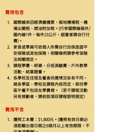
費用包含
國際線來回經濟艙機票、兩地機場稅、機
場出關稅、燃油附加稅。(行李國際線兩件/
國內線1件，每件23公斤，超重者請自行付
費)。
家長或學員可依個人所需自行加保旅遊平
安保險或其他保險，相關條例請參考保險
法相關規定。
課程學費、師資、分班測驗費、戶外教學
活動、結業證書。
各學校及住宿及餐食供應情況各有不同，
視各學區、學校及課程內容而定，部份學
區午餐不包括在學費裡。（若干課程活動
另有規劃者，請依該項目課程說明規定）
費用不含
護照工本費：$1,800元。(護照有效日期必
須距離出發日期之6個月以上有效期限，不
足者須重辦)。