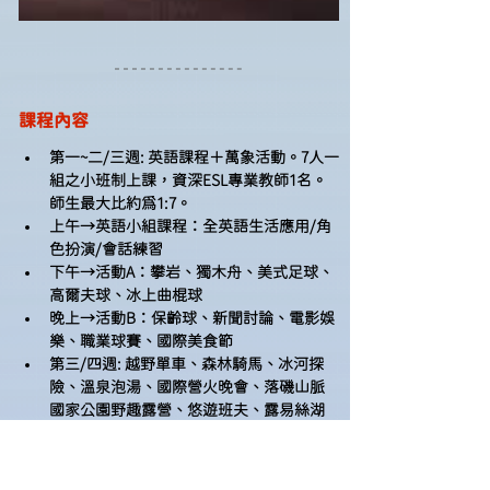
課程內容
第一~二/三週: 英語課程＋萬象活動。7人一
組之小班制上課，資深ESL專業教師1名。
師生最大比約為1:7。
上午→英語小組課程：全英語生活應用/角
色扮演/會話練習
下午→活動A：攀岩、獨木舟、美式足球、
高爾夫球、冰上曲棍球
晚上→活動B：保齡球、新聞討論、電影娛
樂、職業球賽、國際美食節
第三/四週: 越野單車、森林騎馬、冰河探
險、溫泉泡湯、國際營火晚會、落磯山脈
國家公園野趣露營、悠遊班夫、露易絲湖
國家公園群......   