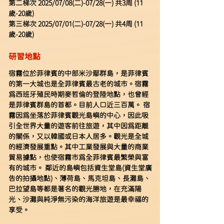
第二梯次 2025/07/08(二)-07/28(一) 共3周 (11
歲-20歲)
第三梯次 2025/07/01(二)-07/28(一) 共4周 (11
歲-20歲)
研習地點
宿霧位於菲律賓的中部米沙鄢群島，是菲律賓
的第一大城也是全菲律賓最古老的城市。宿霧
為西班牙殖民時期麥哲倫的登陸地點，也曾經
是菲律賓群島的首都。目前人口近三百萬。 宿
霧因為坐落於菲律賓觀光島嶼的中心，因此吸
引全世界大量的遊客前往旅遊，其中因為距離
的關係，又以韓國或日本人居多。觀光是全城
的經濟發展重點。其中工業發展與大量的商業
貿易據點，也使宿霧市為全菲律賓最繁榮與富
有的城市。 鄰近的島嶼包括資生堂島(資生堂廣
告的拍攝地點)、薄荷島、馬克坦島、長灘島、
巴拉望島等都是著名的觀光勝地，在充滿陽
光、沙灘與純淨無污染的海洋旅遊是最幸福的
享受。