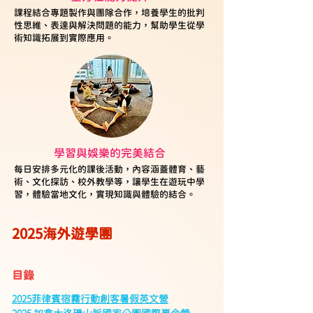
課程結合專題製作與團隊合作，培養學生的批判
性思維、表達與解決問題的能力，幫助學生從學
術知識拓展到實際應用。
學習與娛樂的完美結合
每日安排多元化的課後活動，內容涵蓋體育、藝
術、文化探訪、校外教學等，讓學生在遊玩中學
習，體驗當地文化，實現知識與體驗的結合。
2025海外遊學團  
目錄
2025菲律賓宿霧行動創客暑假英文營