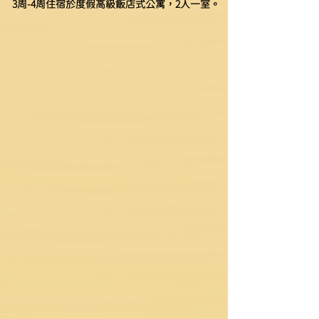
3周-4周住宿於度假高級飯店式公寓，2人一室。