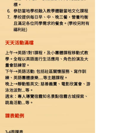
標。
參訪當地學校融入教學體驗當地文化課程
學校提供每日早、中、晚三餐，營養均衡
且滿足各位同學需求的餐食。(學校另附有
福利社)
天天活動滿檔
上午→英語1對1課程，及小團體課程移動式教
學。全程以英語進行生活應用、角色扮演及大
量會話練習。
下午→英語活動: 包括社區關懷服務、寫作訓
練、英語團體康樂....等主題課程。
晚上→靜動態英文: 慈善義賣、電影欣賞會、游
泳池派對...等。
週末：專人導覽宿霧知名景點宿霧古城探索、
跳島活動...等。
課表範例
3-4周課表