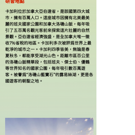
研習地點
卡加利位於加拿大亞伯達省，是該國第四大城
市，擁有百萬人口。這座城市因擁有北美最美
麗的班夫國家公園和加拿大洛磯山脈，每年吸
引了五百萬名觀光客前來探索這片壯麗的自然
景觀。亞伯達省經濟強盛，是全加拿大唯一徵
收7%省稅的地區。卡加利多次被評為世界上最
乾淨的城市之一。卡加利四季皆美，無論是春
夏秋冬，都能享受湖光山色。距離市區百公里
的洛磯山脈精華段，包括班夫、傑士伯、優鶴
等世界知名的國家公園，每年吸引數百萬遊
客。被譽為“洛磯山藍寶石”的露易絲湖，更是各
國遊客的朝聖之地。