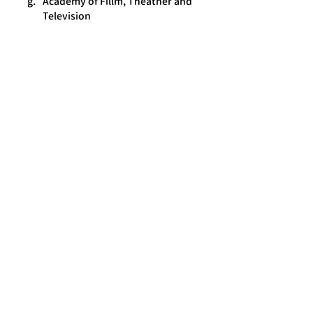
Academy of Fillm, Theather and 
Television