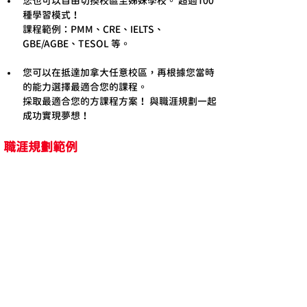
您也可以自由切換校區至姊妹學校。 超過100
種學習模式！
課程範例：PMM、CRE、IELTS、
GBE/AGBE、TESOL 等。
您可以在抵達加拿大任意校區，再根據您當時
的能力選擇最適合您的課程。
採取最適合您的方課程方案
！
 與職涯規劃一起
成功實現夢想！
職涯規劃範例