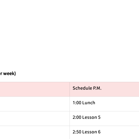
er week)
Schedule P.M.
1:00 Lunch
2:00 Lesson 5
2:50 Lesson 6