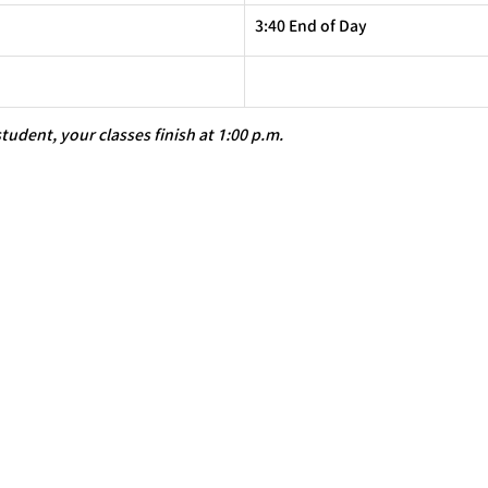
3:40 End of Day
tudent, your classes finish at 1:00 p.m.