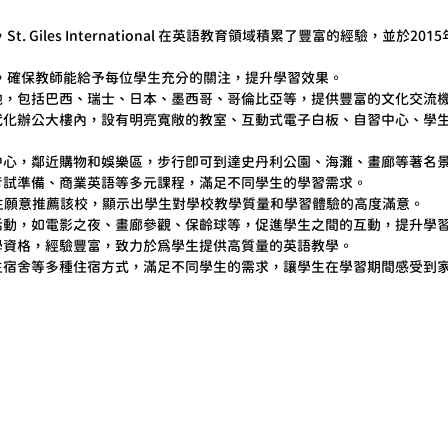
，St. Giles International 在英語教育領域積累了豐富的經驗，
學生，確保教師能給予每位學生充分的關注，提升學習效果。
地，包括巴西、瑞士、日本、墨西哥、哥倫比亞等，提供豐富的文化交流
代化辦公大樓內，設有明亮寬敞的教室、互動式電子白板、自習中心、學
中心，鄰近購物和娛樂區，步行即可到達史丹利公園、海灘、畫廊等著名
考試準備、商業英語等多元課程，滿足不同學生的學習需求。
學生願意推薦該校，顯示出學生對學校教學質量和學習體驗的高度滿意。
活動，如電影之夜、畫廊參觀、保齡球等，促進學生之間的互動，提升學
學資格，經驗豐富，致力於為學生提供高質量的英語教學。
生宿舍等多種住宿方式，滿足不同學生的需求，讓學生在學習期間感受到