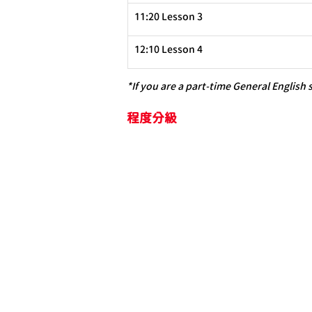
11:20 Lesson 3
12:10 Lesson 4
*If you are a part-time 
General English s
程度分級