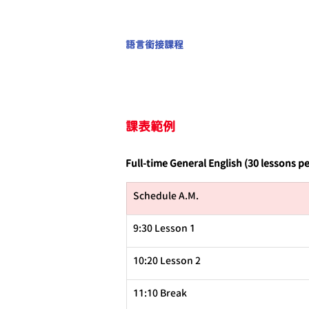
語言銜接課程
課表範例
Full-time General English (30 lessons p
Schedule A.M.
9:30 Lesson 1
10:20 Lesson 2
11:10 Break