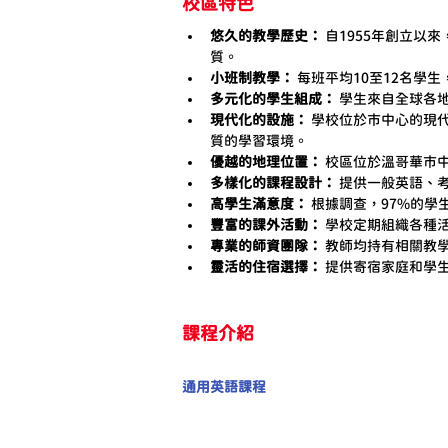
校區特色
悠久的教學歷史：
 自1955年創立以來
質。
小班制教學：
 每班平均10至12名
多元化的學生組成：
 學生來自全球各
現代化的設施：
 學校位於市中心的現
質的學習環境。
優越的地理位置：
 校區位於溫哥華市
多樣化的課程設計：
 提供一般英語、
高學生滿意度：
 根據調查，97%的
豐富的課外活動：
 學校定期組織各種
專業的師資團隊：
 教師均持有相關教
靈活的住宿選擇：
 提供寄宿家庭和學
課程介紹
通用英語課程