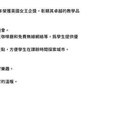
並於2015年榮獲英國女王企獎，彰顯其卓越的教學品
機會。
生咖啡廳和免費無線網絡等，為學生提供優
景點，方便學生在課餘時間探索城市。
習樂趣。
家的溫暖。