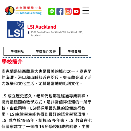
LSI Auckland
10-12 Scotia Place, Auckland CBD, Auckland 1010,
Auckland
學校網址
學校簡介文件
學校費用
學校簡介
奧克蘭是紐西蘭最大也是最美的城市之一。奧克蘭
的海灘、港口和山脈都近在咫尺。奧克蘭充滿了活
力娛樂和文化生活，尤其是當地的毛利文化。
LSI成立歷史悠久，老師們也都是經過專業訓練，
擁有最穩固的教學方式，是非常值得信賴的一所學
校。由此同時，LSI都採用最先進的設備進行教
學。LSI主旨學生能夠得到最好的語言學習環境。
LSI 成立於1965年，創校55 多年來，LSI 教育在七
個國家建立了一個由 16 所學校組成的網絡，主要