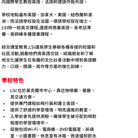
向國際學生教授英語、法語和德語作為外語。 
學校地點遍布英國、加拿大、美國、紐西蘭和澳
洲，而法語學校設在法國，德語學校設在瑞士。 
LSI除一般英文課程,還提供商業英語、各考試準
備、英師練多種證書課程。
結合課堂教育,LSI還為學生舉辦各種各樣的校園和
社區活動,鼓勵他們用英語交談、結識朋友和了解
地文化讓學生在有趣的文化社會活動中得到英語聽
力、口語、閱讀、寫作等方面的強化訓練。
學校特色
LSI 位於奧克蘭市中心，靠近咖啡廳、餐廳，
其交通方便。
提供專門課程如飛行員和護士英語。
提供了舒適的學習環境，明亮通風的教室。
入學前會先提供測驗，確保學生被分配到相對
程度的學習環境中。
設施包括Wi-Fi、電視機、DVD電腦室、祈禱
室、小圖書館。休息室有冰箱、微波爐和飲水