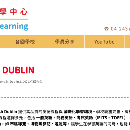
☎️
04-243
各國學校
學員分享
YouTube
 DUBLIN
ame St, Dublin 2, D02 CX73爱尔兰
sh Dublin
 提供高品質的英語課程與 
國際化學習環境
。學校設施完善，擁有
課程選擇多元，包括 
一般英語、商務英語、考試英語（IELTS、TOEFL）
動
，如 
市區導覽、博物館參訪、遠足等
，讓學生在學習英語的同時，也能 