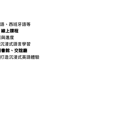
語、西班牙語等
、線上課程
展與進度
沉浸式語言學習
圖書館、交誼廳
打造沉浸式英語體驗