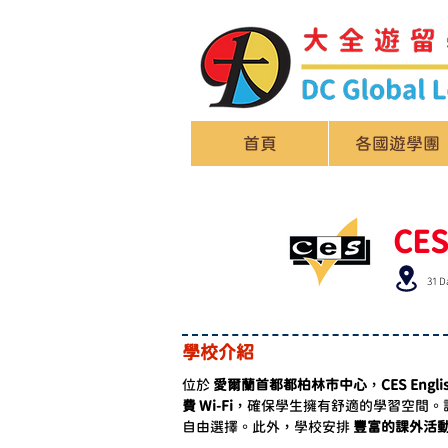
首頁
各國遊學團
CES
31 D
學校介紹
位於 
愛爾蘭首都都柏林市中心
，
CES Engli
費 Wi-Fi
，確保學生擁有舒適的學習空間。
自由選擇。此外，學校安排 
豐富的課外活