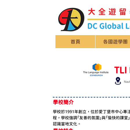
首頁
各國遊學團
TLI
Naut
學校簡介
學校於1991年創立，位於愛丁堡市中心專
程，學校強調「友善的氛圍」與「愉快的課
認識當地文化。