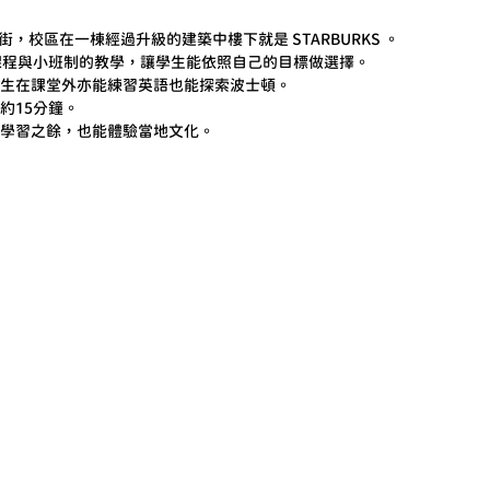
伯里大街，校區在一棟經過升級的建築中樓下就是 STARBURKS 。
課程與小班制的教學，讓學生能依照自己的目標做選擇。
生在課堂外亦能練習英語也能探索波士頓。
約15分鐘。
學習之餘，也能體驗當地文化。