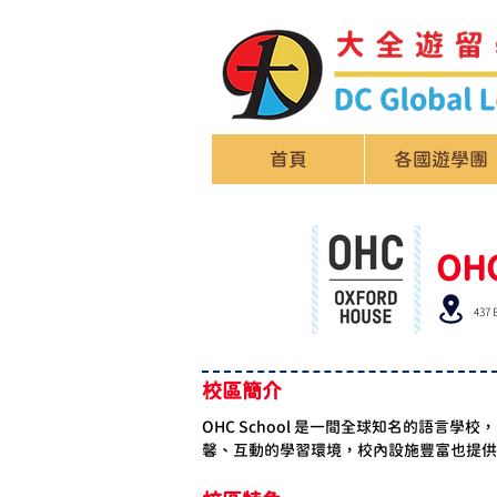
首頁
各國遊學團
OHC
437 
校區簡介
OHC School 是一間全球知名的語
馨、互動的學習環境，校內設施豐富也提供