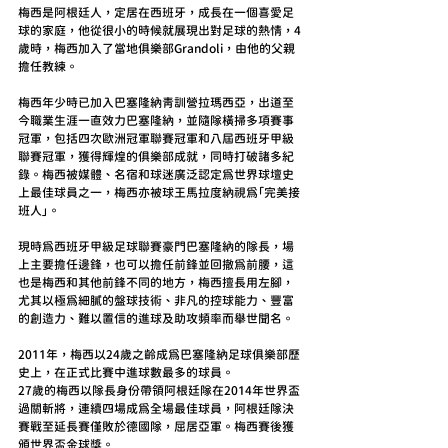
梅西是阿根廷人，定居在西班牙，成長在一個喜愛足
球的家庭，他從很小的時候就展現出對足球的熱情，4
歲時，梅西加入了當地俱樂部Grandoli，由他的父親
擔任教練。
梅西年少時已加入巴塞隆納青訓營拉瑪西亞，出道至
今職業生涯一直效力巴塞隆納，並隨隊橫掃多項賽事
冠軍，包括四次歐洲冠軍聯賽冠軍和八屆西班牙甲級
聯賽冠軍，獲得輝煌的俱樂部成就，同時打破諸多紀
錄。梅西被媒體、名宿和球迷廣泛認定為世界球壇史
上最佳球員之一，梅西亦被球王馬拉度納視為「完美接
班人」。
現時為西班牙甲級足球聯賽豪門巴塞隆納的隊長，場
上主要擔任邊鋒，也可以擔任前鋒並回撤為前腰，這
也是梅西和其他前鋒不同的地方，梅西擅長用左腳，
尤其以極為細膩的盤球技術、非凡的控球能力、豐富
的創造力、難以置信的進球及助攻頻率而舉世聞名。
2011年，梅西以24歲之齡成為巴塞隆納足球俱樂部歷
史上，在正式比賽中進球數最多的球員。
27歲的梅西以隊長身份帶領阿根廷隊在2014年世界盃
過關斬將，連續四場成為全場最佳球員，阿根廷隊決
賽戰至延長賽僅敗於德國隊，屈居亞軍。梅西賽後獲
頒世界盃金球獎。