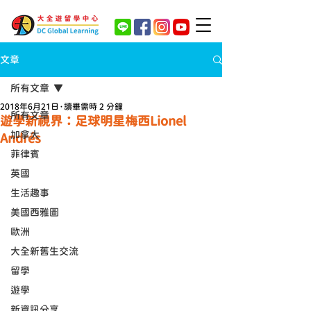
文章
所有文章
2018年6月21日
讀畢需時 2 分鐘
所有文章
遊學新視界：足球明星梅西Lionel
加拿大
Andrés
菲律賓
英國
生活趣事
美國西雅圖
歐洲
大全新舊生交流
留學
遊學
新資訊分享