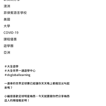
澳洲
菲律賓語言學校
美國
大學
COVID-19
課程優惠
遊學團
亞洲
＃大全遊學
＃大全世界一通遊學中心
＃dcgloballearning
一連串的世界足球賽已經讓你天天晚上都瘋狂尖叫起
來嗎？
小編很喜歡足球明星梅西，今天就要跟你們分享梅西
這人的輝煌戰史啊！