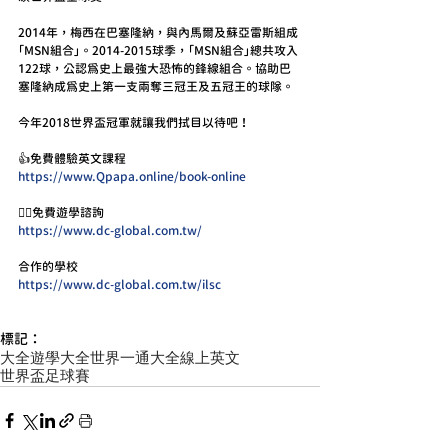
2014年，梅西在巴塞隆納，與內馬爾及蘇亞雷斯組成
「MSN組合」。2014-2015球季，「MSN組合」總共攻入
122球，公認為史上最強大恐怖的鋒線組合。協助巴
塞隆納成為史上第一支兩奪三冠王及五冠王的球隊。
今年2018世界盃冠軍就讓我們拭目以待吧！
👍免費體驗英文課程
https://www.Qpapa.online/book-online
🏄‍♀️免費遊學諮詢
https://www.dc-global.com.tw/
合作的學校
https://www.dc-global.com.tw/ilsc
標記：
大全遊學
大全世界一通
大全線上英文
世界盃足球賽