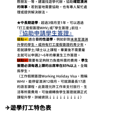
際朋友…等，建議找遊學代辦，協助
確認澳洲
的瑣事
，若到當地需要協助，也有專人幫忙處
理或提供解決辦法。
★中長期遊學
 - 超過3個月至1年，可以透過
「打工度假簽證WHV」或「學生簽證 」前往。
『協助申請學生簽證』 
優點☞ 
適合
目的性遊學
，例如針對
未來至澳洲
升學的學生，或持有打工度假簽證的青少年
，
若就讀學士/碩士以上課程，畢業後不需要雇
主就可以申請2～6年的畢業生工作簽證。
缺點☞ 
需要有足夠財力負擔所需的費用，
學生
簽證必須每週上課的出席率在85%以上
，全職
為學生。
（工作假期簽證Working Holiday Visa，簡稱
WHV，能停留澳洲12個月，可就讀最長17週
的語言課程，此簽證允許工作來支付旅行、生
活等所需費用，可後續轉換學生簽證就讀正式
課程升學，詳細資訊↓↓↓↓↓↓↓↓↓）
✈遊學打工特色表