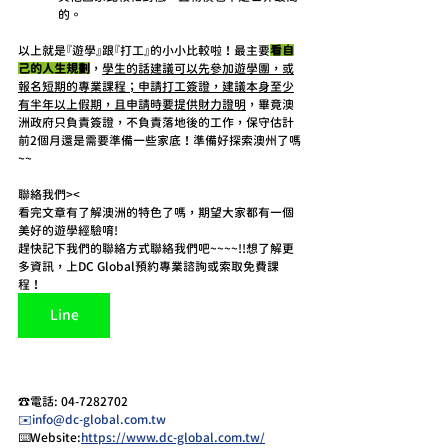
的。
以上就是『遊學』跟『打工』的小小比較啦！最主要
看自
己的人生規劃
，
學生的話建議可以先參加遊學團，或
報名短期的專業課程；申請打工簽證，建議本身至少
有半年以上假期，且申請時要提供財力證明
，畢竟澳
洲政府只負責簽證，不負責落地後的工作，保守估計
前2個月還是需要準備一些家底！準備好探索澳州了嗎
~~
聯絡我們><
看完文章有了解澳洲的特色了嗎，期望大家都有一個
美好的遊學經驗唷!
趕快記下我們的聯絡方式聯絡我們吧~~~~!!想了解更
多資訊，上DC Global預約專業諮詢或索取免費課
程！
Line
☎️電話: 04-7282702 
✉️info@dc-global.com.tw
⌨️Website:
https://www.dc-global.com.tw/