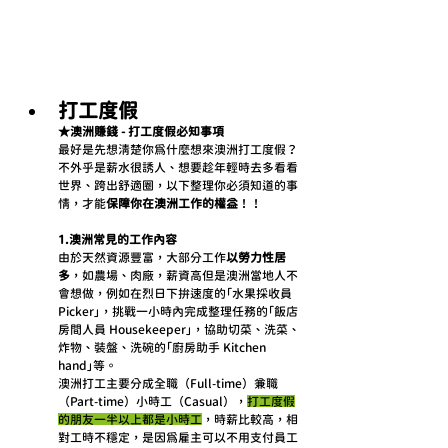
打工度假
★澳洲賺錢 - 打工度假必知事項
最好是先想清楚你為什麼想來澳洲打工度假？
不外乎是薪水很誘人、想要趁年輕時去多看看
世界、跨出舒適圈，以下整理你必須知道的事
情，才能
保障你在澳洲工作的權益
！！
1.澳洲常見的工作內容
由於天然資源豐富，大部分工作
以勞力性居
多
，如農場、肉廠，
薪資高但是澳洲當地人不
會想做
，例如在烈日下拚速度的「水果採收員 
Picker」，挑戰一小時內完成整理任務的「飯店
房間人員 Housekeeper」，協助切菜、洗菜、
炸物、裝盤、洗碗的「廚房助手 Kitchen 
hand」等。
澳洲打工主要分成全職（Full-time）兼職
（Part-time）小時工（Casual），
打工度假
的朋友一半以上都是小時工
，時薪比較高，相
對工時不穩定，是因為雇主可以不用支付員工