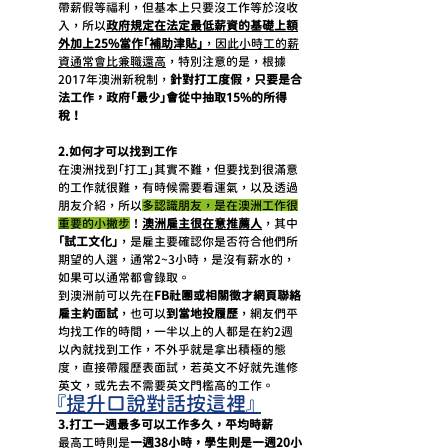
帶薪假等福利，但基本上只要沒工作等於沒收
入，所以
政府規定在法定最低薪資的基礎上額
外加上25%當作「補助津貼」
，因此小時工的薪
資通常會比兼職還高
，特別注意的是，根據
2017年澳洲新稅制，
針對打工度假，只要是合
法工作，政府「最少」會從中抽取15%的所得
稅！
2.如何才可以找到工作
在澳洲找到「打工」其實不難，但要找到很滿意
的工作就很難，有時候需要看運氣，以及透過
朋友介紹，所以
多認識朋友，是在澳洲工作很
重要的小撇步
！
澳洲雇主很在意推薦人
，其中
「試工文化」
，是雇主要確認你是否符合他們所
期望的人選，通常2~3小時，是沒有薪水的，
如果可以通常都會錄取。
到澳洲前可以先在
FB社團或相關徵才網頁聯絡
雇主約面試
，也可以
到當地投履歷
，網友們平
均找工作的時間，一半以上的人都是在約2週
以內就找到工作，不外乎就是拿出積極的態
度，直接帶履歷表面試，若英文不好就先進修
英文，或先去不需要英文門檻高的工作。
『提升口說對話按這裡』 
3.打工一週最多可以工作多久，平均時薪
最高工時則是
一週38小時，學生則是一週20小