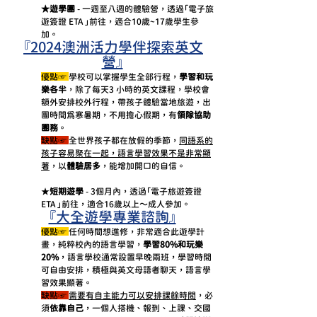
★遊學團
 - 一週至八週的體驗營，透過「電子旅
遊簽證 ETA 」前往，適合10歲~17歲學生參
加。
『2024澳洲活力學伴探索英文
營』
優點☞ 
學校可以掌握學生全部行程，
學習和玩
樂各半
，除了每天3 小時的英文課程，學校會
額外安排校外行程，帶孩子體驗當地旅遊，出
團時間為寒暑期，不用擔心假期，有
領隊協助
團務
。
缺點☞ 
全世界孩子都在放假的季節，
同語系的
孩子容易聚在一起，語言學習效果不是非常顯
著
，以
體驗居多
，能增加開口的自信。
★
短期遊學
 - 3個月內，透過「電子旅遊簽證 
ETA 」前往，適合16歲以上～成人參加。
『大全遊學專業諮詢』
優點☞ 
任何時間想進修，非常適合此遊學計
畫，純粹校內的語言學習，
學習80%和玩樂
20%
，語言學校通常設置早晚兩班，學習時間
可自由安排，積極與英文母語者聊天，語言學
習效果顯著。
缺點☞ 
需要有自主能力可以安排課餘時間
，必
須
依靠自己
，一個人搭機、報到、上課、交國