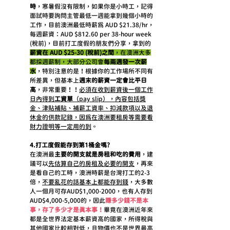
時
，寒暑假沒有限制，如果你是小時工，記得
面試時要詢問主管最低一週能拿到幾個小時的
工作，目前澳洲最低時薪為 AUD $21.38/hr，
每週薪資：AUD $812.60 per 38-hour week 
(稅前)，目前打工度假的朋友們分享，拿到的
薪資在 AUD $25-30 (稅前)之間
，在澳洲大多
都採週薪制，大部分公司會
每兩週發一次薪
水
，特別注意的是！根據你的工作場所不同有
所差異，但基本上
週末的薪資一定會比平日
高
，非常重要！！
必須在收到薪資後一個工作
日內得到
工資單
（pay slip），內容包括獎
金、津貼補貼、補薪工資率、扣減款項以及退
休金的供款記錄，因為在澳洲要租房等需要看
財力證明等一定用的到
。
4.打工度假能存到第1桶金嗎?
在澳洲最
主要的開支就是房租和吃的費用
，建
議可以
先估算自己的房租及必要的開支
，再來
是看自己的工時，澳洲時薪是台灣打工的2-3
倍，
不要亂花的話基本上都能存到錢
，大多數
人一個月可存AUD$1,000-2000，也有人存到
AUD$4,000-5,000的，因此
賺多少錢不是本
事，存了多少才是真本事！
畢竟在澳洲近年來
都是全世界法定基本薪資高的國家，所得稅與
其他國家比較相對低，且物價也不是世界最高