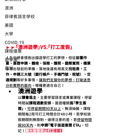
澳洲
菲律賓語言學校
美國
大學
COVID-19
►►「澳洲遊學」VS.「打工度假」
課程優惠
人生中總會懷抱出國遊學打工的夢想，但從
前置作
遊學團
業、簽證申請、體檢、保險、護照、國際駕照、機票
亞洲
等等出發前的準備，落地後還有用英文
找租房、工
作、申請三大號（銀行帳戶、手機門號、稅號）、交
通規劃
等好多事情，
讓我們支撐你的夢想，打破迷思
分析實際的面向
，哪種更適合自己！
澳洲遊學
以
讀書為主
，主要學習語言或專業課程，停留
時間
以課程週數安排
，簽證種類
為「學生簽
證」
，
可停留期間90天以上
，無須抽籤，課程
期間每2周可打工時間合計48小時，若學校放
假期間則無限制，值得注意的是，若
停留時間
為90天內
，則
申請「電子旅遊簽證 ETA」
，切
記！
觀光簽證禁止打工！！