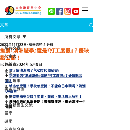
文章
所有文章
2023年11月22日
讀畢需時 5 分鐘
所有文章
推薦『澳洲遊學』還是『打工度假』？優缺
加拿大
點公開！
已更新：
菲律賓
2024年5月9日
✈ 
你了解澳洲嗎？『OZ的10個秘密』
英國
✈ 
到底要選『澳洲遊學』還是『打工度假』？優缺點公
生活趣事
開！
✈ 
城市怎麼選！學校怎麼挑！不能自己申請嗎？澳洲
美國西雅圖
QA直擊
✈ 
需要準備多少錢？學費、交通、生活費大解析！
歐洲
✈ 澳洲必去的私房景點！讚嘆聲連連，來過這裡一生
大全新舊生交流
值得
留學
遊學
新資訊分享