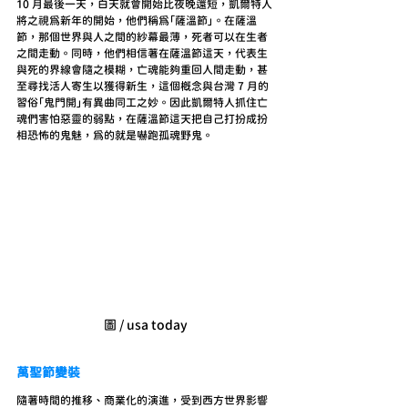
10 月最後一天，白天就會開始比夜晚還短，凱爾特人
將之視為新年的開始，他們稱為「薩溫節」。在薩溫
節，那個世界與人之間的紗幕最薄，死者可以在生者
之間走動。同時，他們相信著在薩溫節這天，代表生
與死的界線會隨之模糊，亡魂能夠重回人間走動，甚
至尋找活人寄生以獲得新生，這個概念與台灣 7 月的
習俗「鬼門開」有異曲同工之妙。因此凱爾特人抓住亡
魂們害怕惡靈的弱點，在薩溫節這天把自己打扮成扮
相恐怖的鬼魅，為的就是嚇跑孤魂野鬼。
圖 / usa today
萬聖節變裝
隨著時間的推移、商業化的演進，受到西方世界影響