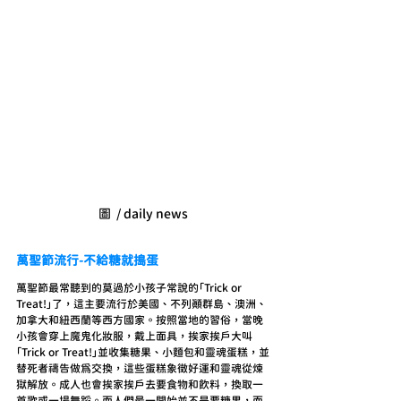
圖  / daily news
萬聖節流行-不給糖就搗蛋
萬聖節最常聽到的莫過於小孩子常說的「Trick or 
Treat!」了，這主要流行於美國、不列顛群島、澳洲、
加拿大和紐西蘭等西方國家。按照當地的習俗，當晚
小孩會穿上魔鬼化妝服，戴上面具，挨家挨戶大叫
「Trick or Treat!」並收集糖果、小麵包和靈魂蛋糕，並
替死者禱告做為交換，這些蛋糕象徵好運和靈魂從煉
獄解放。成人也會挨家挨戶去要食物和飲料，換取一
首歌或一場舞蹈。而人們最一開始並不是要糖果，而