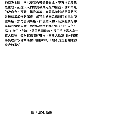
的亞洲地區，則以變裝秀等變體為主，不再拘泥於鬼
怪主題。而這天人們會變裝成鬼怪的樣貌，例如常見
的吸血鬼、殭屍、怪物等等，並認為裝扮成惡靈將不
會被認出並得到保護。最特別的是近來熱門的電影漫
畫角色、熱門影視角色。如漫威人物、魷魚遊戲等都
是熱門變裝人物。而今年媽媽們都把孩子打扮成「快
篩」的樣子，試劑上還呈現兩條線，孩子手上還各拿一
支大棉棒，裝扮起來唯妙唯肖，當事人認為「最可怕的
事莫過於快篩兩條線+超粗棉棒」。是不是超有趣也很
符合時事呢!!
圖 / UDN新聞