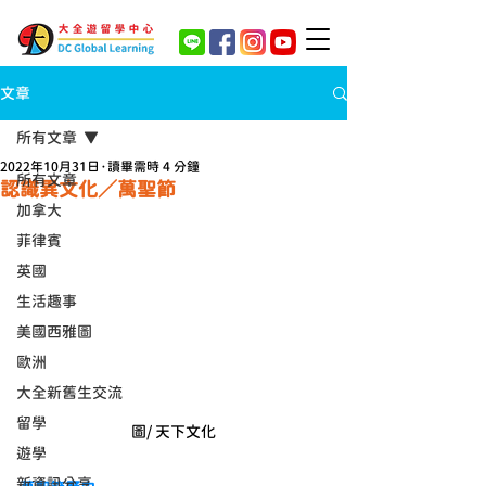
文章
所有文章
2022年10月31日
讀畢需時 4 分鐘
所有文章
認識異文化／萬聖節
加拿大
菲律賓
英國
生活趣事
美國西雅圖
歐洲
大全新舊生交流
留學
圖/ 天下文化
遊學
新資訊分享