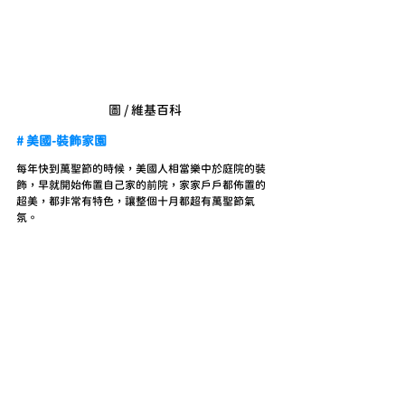
圖 / 維基百科
# 美國-裝飾家園
每年快到萬聖節的時候，美國人相當樂中於庭院的裝
飾，早就開始佈置自己家的前院，家家戶戶都佈置的
超美，都非常有特色，讓整個十月都超有萬聖節氣
氛。