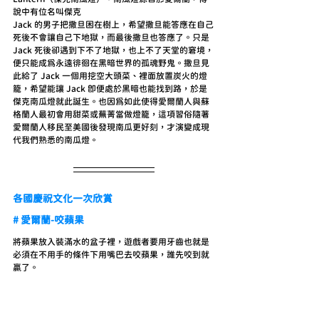
說中有位名叫傑克
Jack 的男子把撒旦困在樹上，希望撒旦能答應在自己
死後不會讓自己下地獄，而最後撒旦也答應了。只是 
Jack 死後卻遇到下不了地獄，也上不了天堂的窘境，
便只能成為永遠徘徊在黑暗世界的孤魂野鬼。撒旦見
此給了 Jack 一個用挖空大頭菜、裡面放置炭火的燈
籠，希望能讓 Jack 即便處於黑暗也能找到路，於是
傑克南瓜燈就此誕生。也因為如此使得愛爾蘭人與蘇
格蘭人最初會用甜菜或蕪菁當做燈籠，這項習俗隨著
愛爾蘭人移民至美國後發現南瓜更好刻，才演變成現
代我們熟悉的南瓜燈。
各國慶祝文化一次欣賞
# 愛爾蘭-咬蘋果
將蘋果放入裝滿水的盆子裡，遊戲者要用牙齒也就是
必須在不用手的條件下用嘴巴去咬蘋果，誰先咬到就
贏了。