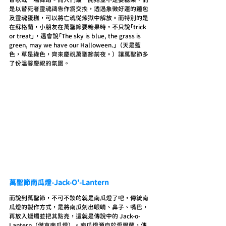
是以替死者靈魂禱告作為交換，透過象徵好運的麵包
及靈魂蛋糕，可以將亡魂從煉獄中解放。而特別的是
在蘇格蘭，小朋友在萬聖節要糖果時，不只說「trick 
or treat」，還會說「The sky is blue, the grass is 
green, may we have our Halloween.」（天是藍
色，草是綠色，齊來慶祝萬聖節前夜。）讓萬聖節多
了份溫馨慶祝的氛圍。
萬聖節南瓜燈-Jack-O'-Lantern
而說到萬聖節，不可不談的就是南瓜燈了吧，傳統南
瓜燈的製作方式，是將南瓜刻出眼睛、鼻子、嘴巴，
再放入蠟燭並把其點亮，這就是傳說中的 Jack-o-
Lantern（傑克南瓜燈）。南瓜燈源自於愛爾蘭，傳