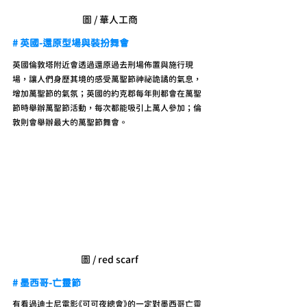
圖 / 華人工商
# 英國-還原型場與裝扮舞會
英國倫敦塔附近會透過還原過去刑場佈置與施行現
場，讓人們身歷其境的感受萬聖節神祕詭譎的氣息，
增加萬聖節的氣氛；英國的約克郡每年則都會在萬聖
節時舉辦萬聖節活動，每次都能吸引上萬人參加；倫
敦則會舉辦最大的萬聖節舞會。
圖 / red scarf
# 墨西哥-亡靈節
有看過迪士尼電影《可可夜總會》的一定對墨西哥亡靈