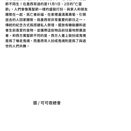
節不陌生！在墨西哥過的是11月1日、2日的「亡靈
節」，人們會像萬聖節一樣的盛裝打扮、與家人和朋友
團聚在一起、為亡者祈福、在家裡灑滿萬壽菊，引領
逝去的人回家團聚。為墨西哥非常重要的節日之一，
傳統的紀念方式為搭建私人祭壇，擺放有糖骷髏和逝
者生前喜愛的食物，並攜帶這些物品前往墓地祭奠逝
者。和西方萬聖節不同的是，西方人畫上裝扮成鬼塊
是為了嚇走鬼魂，而墨西哥人扮成鬼魂則是為了與過
世的人們共舞。
圖 / 可可夜總會