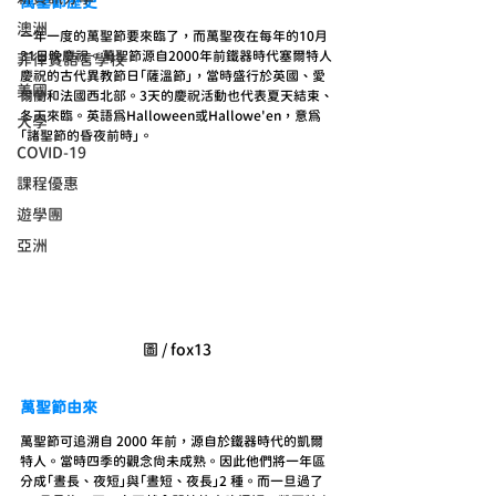
萬聖節歷史
澳洲
一年一度的萬聖節要來臨了，而萬聖夜在每年的10月
31日晚慶祝。萬聖節源自2000年前鐵器時代塞爾特人
菲律賓語言學校
慶祝的古代異教節日「薩溫節」，當時盛行於英國、愛
美國
爾蘭和法國西北部。3天的慶祝活動也代表夏天結束、
冬天來臨。英語為Halloween或Hallowe'en，意為
大學
「諸聖節的昏夜前時」。
COVID-19
課程優惠
遊學團
亞洲
圖 / fox13
萬聖節由來
萬聖節可追溯自 2000 年前，源自於鐵器時代的凱爾
特人。當時四季的觀念尚未成熟。因此他們將一年區
分成「晝長、夜短」與「晝短、夜長」2 種。而一旦過了 