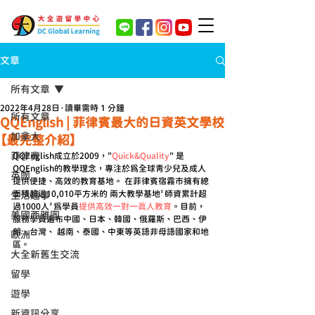
文章
所有文章
2022年4月28日
讀畢需時 1 分鐘
所有文章
QQEnglish | 菲律賓最大的日資英文學校
加拿大
【最完整介紹】
菲律賓
QQEnglish成立於2009，"
Quick&Quality
" 是
QQEnglish的教學理念，專注於為全球青少兒及成人
英國
提供便捷、高效的教育基地。 在菲律賓宿霧市擁有總
面積超過10,010平方米的 兩大教學基地〞師資累計超
生活趣事
過1000人〞為學員
提供高效一對一真人教育
。目前，
美國西雅圖
服務學員遍布中國、日本、韓國、俄羅斯、巴西、伊
朗、台灣、 越南、泰國、中東等英語非母語國家和地
歐洲
區。 
大全新舊生交流
留學
遊學
新資訊分享