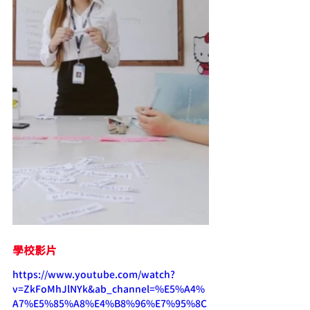
學校影片
https://www.youtube.com/watch?
v=ZkFoMhJlNYk&ab_channel=%E5%A4%
A7%E5%85%A8%E4%B8%96%E7%95%8C