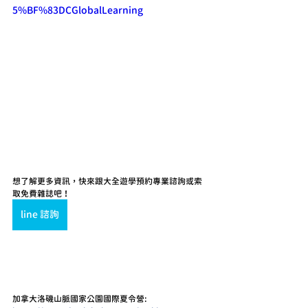
5%BF%83DCGlobalLearning
想了解更多資訊，快來跟大全遊學預約專業諮詢或索
取免費雜誌吧！ 
line 諮詢
加拿大洛磯山脈國家公園國際夏令營: 