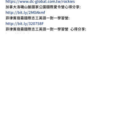
https://www.dc-global.com.tw/rockies
加拿大洛磯山脈國家公園國際夏令營心得分享:  
http://bit.ly/2M0Akmf
菲律賓宿霧國際志工英語一對一學習營: 
http://bit.ly/320758F
菲律賓宿霧國際志工英語一對一學習營  心得分享: 
http://bit.ly/30XJ9RS
英法盧德荷歐洲國際文藝營: 
http://bit.ly/31ZTez9
英法盧德荷歐洲國際文藝營  心得分享 
http://bit.ly/2VqtQjz
☎️電話: 04-7282702 
👉LineID:@dff7282g 或按 
https://line.me/R/ti/p/%40dff7282g
✉️info@dc-global.com.tw 
⌨️Website: 
https://www.dc-global.com.tw/
📍地址:彰化市三民路107號F棟  
👉大全遊學最新消息Facebook:  
http://bit.ly/2Vp2VVc
👉看更多精彩照片Instagram : 
http://bit.ly/30ZGasn
🔎更多遊學資訊 請洽詢 :大全世界一通遊學中心  或 
Google 大全遊學 
標記：
菲律賓
宿霧遊學
菲律賓語言學校