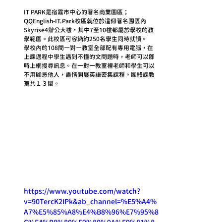
IT PARK是宿霧市中心的著名商業園區；
QQEnglish-IT.Park校區就位於這個著名園區內
Skyrise4辦公大樓，其中7至10樓都屬於學校的教
學範圍。此校區可容納約250名學生同時就讀。
學校內的108間一對一教室全部配有專用電腦，在
上課過程中學生遇到不懂的文問題時，老師可以即
時上網搜尋訊息。在一對一教室裡老師和學生可以
不用顧忌他人，盡情開展英語密集課程。團體課教
室共１３間。
https://www.youtube.com/watch?
v=90TercK2IPk&ab_channel=%E5%A4%
A7%E5%85%A8%E4%B8%96%E7%95%8