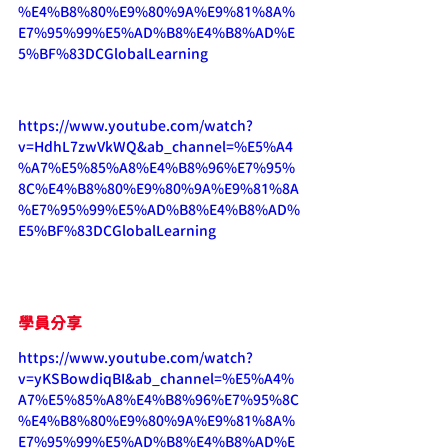
%E4%B8%80%E9%80%9A%E9%81%8A%
E7%95%99%E5%AD%B8%E4%B8%AD%E
5%BF%83DCGlobalLearning
https://www.youtube.com/watch?
v=HdhL7zwVkWQ&ab_channel=%E5%A4
%A7%E5%85%A8%E4%B8%96%E7%95%
8C%E4%B8%80%E9%80%9A%E9%81%8A
%E7%95%99%E5%AD%B8%E4%B8%AD%
E5%BF%83DCGlobalLearning
學員分享
https://www.youtube.com/watch?
v=yKSBowdiqBI&ab_channel=%E5%A4%
A7%E5%85%A8%E4%B8%96%E7%95%8C
%E4%B8%80%E9%80%9A%E9%81%8A%
E7%95%99%E5%AD%B8%E4%B8%AD%E