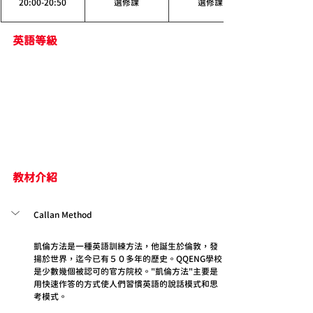
20:00-20:50
選修課
選修課
英語等級
教材介紹
Callan Method
凱倫方法是一種英語訓練方法，他誕生於倫敦，發
揚於世界，迄今已有５０多年的歷史。QQENG學校
是少數幾個被認可的官方院校。"凱倫方法"主要是
用快速作答的方式使人們習慣英語的說話模式和思
考模式。