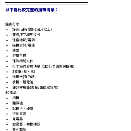
以下為比較完整的攜帶清單：
隨身行李
護照(回程效期6個月以上)
簽證/ETA證明文件
住宿地點/電話
接機資訊/電話
機票
遊學手冊
保險相關文件
行李箱內容物清單(以防行李遺失保險用)
2支筆 (藍、黑)
信用卡(有的話)
手機、鋰電池
部分零用錢(美金/該國家貨幣)
3C產品
相機
翻譯機
記憶卡、硬碟
行動電源
充電器
變壓器、轉換插頭
多孔旅座