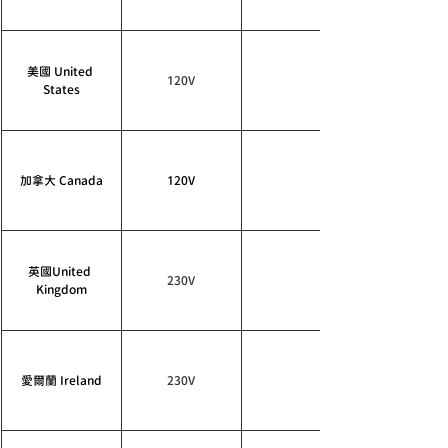
美國 United 
120V
States
加拿大 Canada
120V
英國United 
230V
Kingdom
愛爾蘭 Ireland
230V