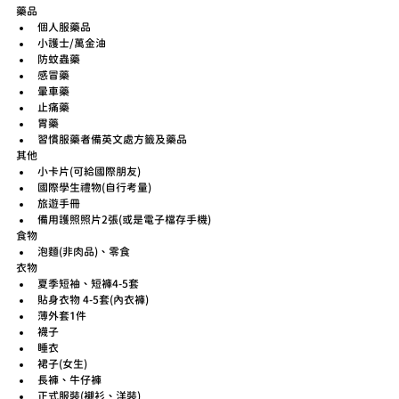
藥品
個人服藥品
小護士/萬金油
防蚊蟲藥
感冒藥
暈車藥
止痛藥
胃藥
習慣服藥者備英文處方籤及藥品
其他
小卡片(可給國際朋友)
國際學生禮物(自行考量)
旅遊手冊
備用護照照片2張(或是電子檔存手機)
食物
泡麵(非肉品)、零食
衣物
夏季短袖、短褲4-5套
貼身衣物 4-5套(內衣褲)
薄外套1件
襪子
睡衣
裙子(女生)
長褲、牛仔褲
正式服裝(襯衫、洋裝)