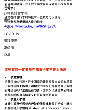
可以直接購買？今天就有請大全資深顧問Nick來跟各
澳洲
位分享！
菲律賓語言學校
通常在打包行李的時候有一些技巧可以使用
美國
可以參考專業機組人員的撇步
https://youtu.be/-mVf6SHg9VA
大學
COVID-19
課程優惠
遊學團
亞洲
這些東西一定要放在隨身行李不要上托運
學生簽證
隨著科技的發達，許多國家的簽證核發方式都改為電
子簽證或線上辦理，辦理完的同學記得要將電子簽證
的確認信列印出來放在隨身，如果入境該國家的時候
海關詢問即可有隨身文件可以備用跟查詢！ 
學生入學信
當學生透過代辦或自行辦理課程或學程的時候，學校
都會核發入學證明 student letter or acceptance 