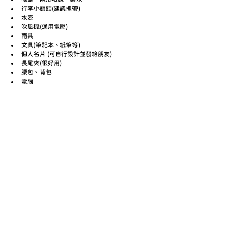
行李小鎖頭(建議攜帶)
水壺
吹風機(通用電壓)
雨具
文具(筆記本、紙筆等)
個人名片 (可自行設計並發給朋友)
長尾夾(很好用)
腰包、背包
電腦