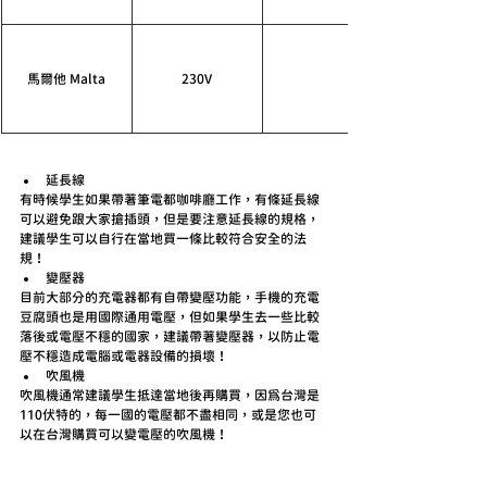
馬爾他 Malta
230V
延長線
有時候學生如果帶著筆電都咖啡廳工作，有條延長線
可以避免跟大家搶插頭，但是要注意延長線的規格，
建議學生可以自行在當地買一條比較符合安全的法
規！
變壓器
目前大部分的充電器都有自帶變壓功能，手機的充電
豆腐頭也是用國際通用電壓，但如果學生去一些比較
落後或電壓不穩的國家，建議帶著變壓器，以防止電
壓不穩造成電腦或電器設備的損壞！
吹風機
吹風機通常建議學生抵達當地後再購買，因為台灣是
110伏特的，每一國的電壓都不盡相同，或是您也可
以在台灣購買可以變電壓的吹風機！