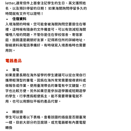
letter,通常信件上面會注記學生的生日、英文護照姓
名、以及預計停留的日期！ 如果海關詢問停留多久的
時間就有文件可以證明！ 
住宿資料
入境海關的時候，您可能會被海關詢問您要居住在哪
裡，這時候有隨身的文件備查可，可以有效減短海關
囉哩八唆的問題。不管你是住在學校宿舍、寄宿家
庭、旅館還是親朋好友家，記得將住所的詳細地址，
聯絡資料與電話準備好，有時填寫入境表格時也需要
用到。
電器產品
筆電
如果是要長期在海外留學的學生建議可以從台灣自行
攜帶輕薄型的筆電，因為在海外常常需要搜尋資料或
做報告或作業，使用臺灣帶去的筆電有中文鍵盤，打
字也比較方便。另外如果您是參加遊學團或短期遊學
的學生，行李應為輕便為主，能不需要帶筆電就不
用，也可以用類似平板的產品代替。
轉接頭
學生可以查看以下表格，查看該國的插座是否跟臺灣
一樣，目前大部分的豆腐頭，或充電器都有內置電壓
轉換