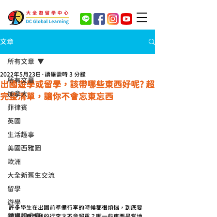
文章
所有文章
2022年5月23日
讀畢需時 3 分鐘
所有文章
出國遊學或留學，該帶哪些東西好呢? 超
加拿大
完整清單，讓你不會忘東忘西
菲律賓
英國
生活趣事
美國西雅圖
歐洲
大全新舊生交流
留學
遊學
許多學生在出國前準備行李的時候都很煩惱，到底要
新資訊分享
帶哪些東西我的行李才不會超重？哪一些東西是當地