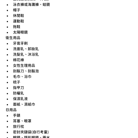
泳衣褲或海灘褲、蛙鏡
帽子
休閒鞋
運動鞋
拖鞋
太陽眼鏡
衛生用品
牙膏牙刷
洗面乳、卸妝乳
洗髮乳、沐浴乳
棉花棒
女性生理用品
刮鬍刀、刮鬍泡
毛巾、浴巾
梳子
指甲刀
防曬乳
保濕乳液
面紙、濕紙巾
日用品
手錶
耳塞、眼罩
旅行枕
密封夾鏈袋(自行考量)
眼鏡、隱形眼鏡、藥水