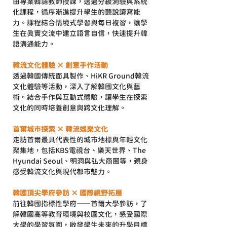
由專業韓語教師授課，透過分級測驗與系統
化課程，循序漸進提升學生的聽說讀寫能
力。課程結合情境式學習與每日複習，讓學
生在真實交流中建立語言自信，快速提升韓
語溝通能力。
韓流文化體驗 × 創意手作活動
透過韓國傳統面具製作、HiKR Ground韓流
文化體驗等活動，深入了解韓國文化與藝
術。結合手作與互動式體驗，讓學生在探索
文化的同時培養創意與跨文化理解。
首爾城市探索 × 韓流娛樂文化
走訪首爾最具代表性的城市地標與年輕文化
聚集地，包括KBS電視台、樂天世界、The 
Hyundai Seoul、明洞與弘大商圈等，親身
感受韓流文化與現代都市魅力。
韓國頂尖學府參訪 × 國際視野拓展
前往韓國指標性學府——首爾大學參訪，了
解韓國高等教育環境與校園文化，感受國際
大學的學習氛圍，啟發學生未來的升學目標