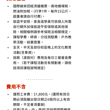
國際線來回經濟艙機票、兩地機場稅、
燃油附加稅。(行李1件，每件23公斤，
超重者請自行付費)。
旅遊平安險，家長或學員可依個人所需
自行額外加保旅遊平安保險或其他保
險，相關條例請參考保險法相關規定。
課程學費、師資、分班測驗費、戶外教
學活動、結業證書。
全天、半天及部份校區晚上的文化教育
活動(含車資)。
旅館（渡假村）費用及每日三餐餐食費
用。（若干課程活動另有規劃者，請依
該項目課程說明規定）
費用不含
護照工本費：$1,800元。(護照有效日
期必須距離出發日期之6個月以上有效
期限，不足者須重辦)
住家(含北、中、南部)至桃園國際機場