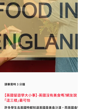
讀畢需時 3 分鐘
【英國留遊學大小事】-英國沒有美食嗎?網友說
「這三樣」最可怕