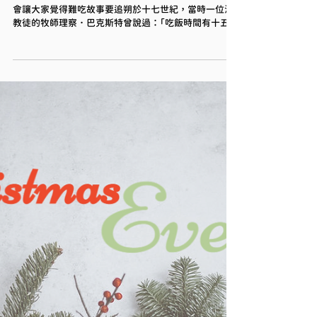
許多學生去英國時都知道英國是美食沙漠，而英國食物
會讓大家覺得難吃故事要追朔於十七世紀，當時一位清
教徒的牧師理察．巴克斯特曾說過：「吃飯時間有十五分
鐘就足夠了，要花一小時簡直是無聊。」他也說過：美味
的食物是惡魔的陷阱，不應該去看，吃窮人的粗食，就
能免於墜落地獄。因此可見英國對於食物