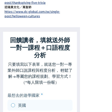
post/thanksgiving-five-trivia
認識異文化／萬聖節
https://www.dc-global.com.tw/single-
post/helloween-cultures