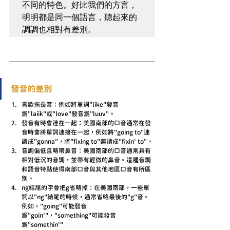
不同的特色。好比我們的方言，
明明都是同一個語言，聽起來的
調調也相對有差別。
發音的差別
喜歡拖長音：例如將單詞"like"發音
為"laiik"或"love"發音為"luuv"。
發音有時會連在一起：美國南部的口音通常在發
音時會將單詞連接在一起，例如將"going to"連
讀成"gonna"，將"fixing to"連讀成"fixin' to"。
音調偏低且略帶鼻音：美國南部的口音通常具有
相對低沉的音調，並帶有輕微的鼻音。這種音調
和語音特點使得南部口音與其他地區口音有所區
別。
ng結尾的字會把g省略掉：在美國南部，一些單
詞以"ng"結尾的時候，通常省略最後的"g"音。
例如，"going"可能發音
為"goin'"，"something"可能發音
為"somethin'"