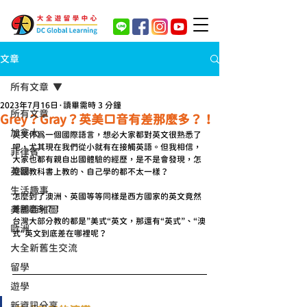
文章
所有文章
2023年7月16日
讀畢需時 3 分鐘
所有文章
Grey？Gray？英美口音有差那麼多？！
加拿大
英文作為一個國際語言，想必大家都對英文很熟悉了
吧，尤其現在我們從小就有在接觸英語。但我相信，
菲律賓
大家也都有親自出國體驗的經歷，是不是會發現，怎
英國
麼跟教科書上教的、自己學的都不太一樣？
生活趣事
怎麼到了澳洲、英國等等同樣是西方國家的英文竟然
差那麼多？！
美國西雅圖
台灣大部分教的都是”美式“英文，那還有“英式”、“澳
歐洲
式”英文到底差在哪裡呢？
大全新舊生交流
留學
遊學
新資訊分享