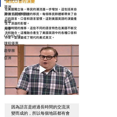
美式口音的演變
澳洲
在美國獨立後，移民的潮流進一步增加，這包括來自
菲律賓語言學校
歐洲、非洲和亞洲的移民。每個移民群體都帶來了自
己的語言、口音和語言習慣，這對美國英語的演變產
美國
生了深遠的影響。
隨著時間的推移，這些不同的語言特色在美國不斷交
大學
流和融合。這種融合產生了美國英語中的各種口音和
COVID-19
方言，並演變成了現代的美式英文。
課程優惠
遊學團
亞洲
因為語言是經過長時間的交流演
變而成的，所以每個地區都有會