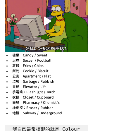
糖果：Candy / Sweet
足球：Soccer / Football
薯條：Fries / Chips
餅乾：Cookie / Biscuit
公寓：Apartment / Flat
垃圾：Garbage / Rubbish
電梯：Elevator / Lift
手電筒：Flashlight / Torch
衣櫃：Closet / Cupboard
藥局：Pharmacy / Chemist's
橡皮擦：Eraser / Rubber
地鐵：Subway / Underground
我自己最常搞混的就是 Colour 