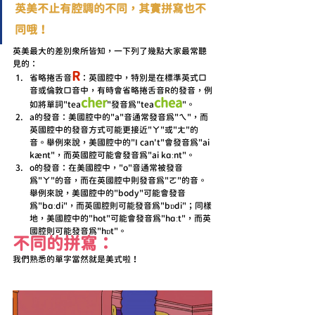
英美不止有腔調的不同，其實拼寫也不
同哦！
英美最大的差別眾所皆知，一下列了幾點大家最常聽
見的：
R
省略捲舌音
：英國腔中，特別是在標準英式口
音或倫敦口音中，有時會省略捲舌音R的發音，例
cher
chea
如將單詞"tea
"發音為"tea
"。
a的發音：美國腔中的"a"音通常發音為"ㄟ"，而
英國腔中的發音方式可能更接近"ㄚ"或"ㄤ"的
音。舉例來說，美國腔中的"I can't"會發音為"ai 
kænt"，而英國腔可能會發音為"ai kɑːnt"。
o的發音：在美國腔中，"o"音通常被發音
為"ㄚ"的音，而在英國腔中則發音為"ㄛ"的音。
舉例來說，美國腔中的"body"可能會發音
為"bɑːdi"，而英國腔則可能發音為"bɒdi"；同樣
地，美國腔中的"hot"可能會發音為"hɑːt"，而英
國腔則可能發音為"hɒt"。
不同的拼寫：
我們熟悉的單字當然就是美式啦！