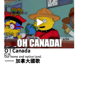
澳洲
菲律賓語言學校
美國
大學
COVID-19
課程優惠
遊學團
O ! Canada 
亞洲
Our home and native land.
—— 加拿大國歌