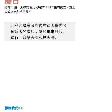
慶日
簡介： 這一天標誌著比利時於1831年獲得獨立，並正
式成立比利時王國。
比利時國家政府會在這天舉辦各
種盛大的慶典，例如軍事閱兵、
遊行、音樂表演和煙火等。
聯絡我們><