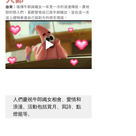
由來：
謠傳牛郎與織女一年見一次的浪漫傳說。異地
戀的戀人們，喜歡譬喻自己為牛郎織女，並在這一天
送上禮物表達自己與對方的想念情誼。
人們慶祝牛郎織女相會、愛情和
浪漫。活動包括賞月、寫詩、點
燈籠等。