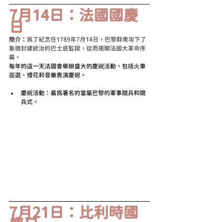
7月14日：法國國慶
日
簡介：
為了紀念在1789年7月14日，巴黎群眾攻下了
象徵封建統治的巴士底監獄，從而揭開法國大革命序
幕。
每年的這一天法國會舉辦盛大的慶祝活動，包括火車
巡遊、煙花和音樂表演慶祝。
慶祝活動：最為著名的當屬巴黎的軍事閱兵和閱
兵式。
7月21日：比利時國