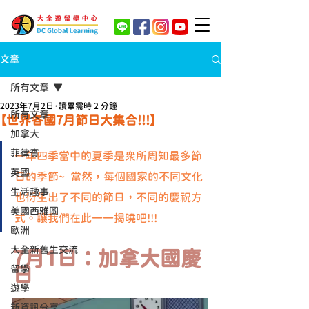
文章
所有文章
2023年7月2日
讀畢需時 2 分鐘
所有文章
【世界各國7月節日大集合!!!】
加拿大
菲律賓
一年四季當中的夏季是眾所周知最多節
英國
日的季節~  當然，每個國家的不同文化
生活趣事
也衍生出了不同的節日，不同的慶祝方
美國西雅圖
式。讓我們在此一一揭曉吧!!!
歐洲
大全新舊生交流
7月1日：加拿大國慶
留學
日 
遊學
新資訊分享